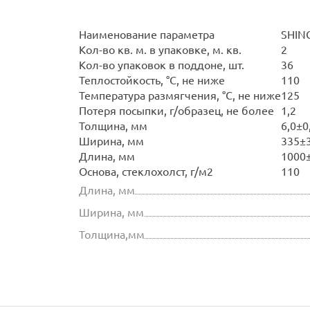
Наименование параметра
SHIN
Кол-во кв. м. в упаковке, м. кв.
2
Кол-во упаковок в поддоне, шт.
36
Теплостойкость, °С, не ниже
110
Температура размягчения, °С, не ниже
125
Потеря посыпки, г/образец, не более
1,2
Толщина, мм
6,0±0
Ширина, мм
335±
Длина, мм
1000
Основа, стеклохолст, г/м2
110
Длина, мм
Ширина, мм
Толщина,мм