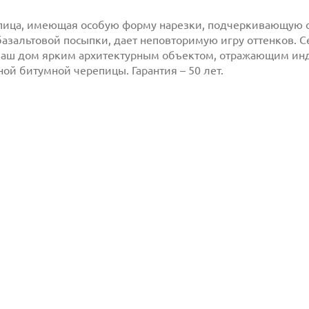
ица, имеющая особую форму нарезки, подчеркивающую о
 базальтовой посыпки, дает неповторимую игру оттенков.
ваш дом ярким архитектурным объектом, отражающим инд
ой битумной черепицы. Гарантия – 50 лет.
млен(-а) и
 даю согласие
Отправить