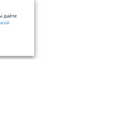
ы даёте
икой
Информация
замер и точный расчет
Прайс-лист
Акции
ли, фасада, забора
О компании
нения материалов
Сотрудничество
ла
Новости