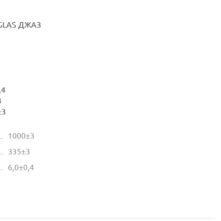
GLAS ДЖАЗ
,4
3
±3
1000±3
335±3
6,0±0,4