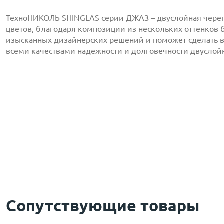
ТехноНИКОЛЬ SHINGLAS серии ДЖАЗ – двуслойная череп
цветов, благодаря композиции из нескольких оттенков
изысканных дизайнерских решений и поможет сделать 
всеми качествами надежности и долговечности двуслойн
с
политикой обработки персональных данных
ознако
даю
согласие
на обработку персональных данных
с
политикой конфиденциальности
ознакомлен(-а) и
Сопутствующие товары