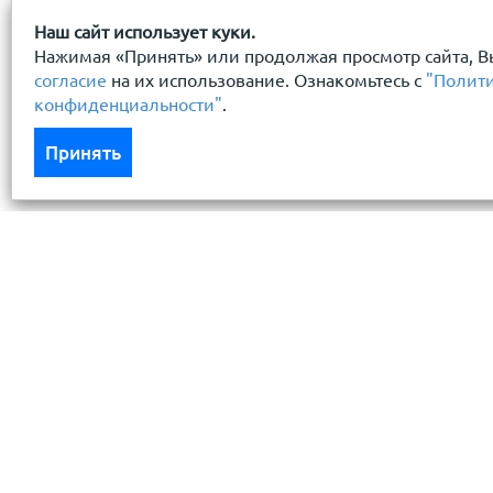
Наш сайт использует куки.
Нажимая «Принять» или продолжая просмотр сайта, В
согласие
на их использование. Ознакомьтесь с
"Полит
конфиденциальности"
.
Принять
Каталог
Услуги
Кровля кровельная система
Бесплатный 
Фасад
Доставка
Ограждения заборы
Монтаж кров
Черный металлопрокат
Условия хра
Утеплители гидро пароизоляция
Резка метал