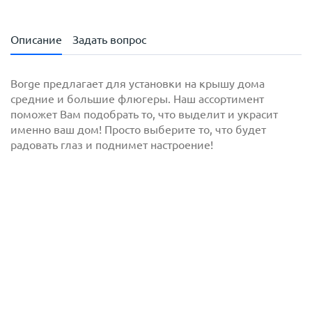
Описание
Задать вопрос
Borge предлагает для установки на крышу дома
средние и большие флюгеры. Наш ассортимент
поможет Вам подобрать то, что выделит и украсит
именно ваш дом! Просто выберите то, что будет
радовать глаз и поднимет настроение!
с
политикой обработки персональных данных
ознакомлен(-а) и даю
согласие
на обработку
персональных данных
с
политикой конфиденциальности
ознакомлен(-а)
и даю согласие