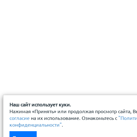
даю
согласие
на обработку персональных данных
с
политикой конфиденциальности
ознакомлен(-а) и
Наш сайт использует куки.
Нажимая «Принять» или продолжая просмотр сайта, В
согласие
на их использование. Ознакомьтесь с
"Полит
конфиденциальности"
.