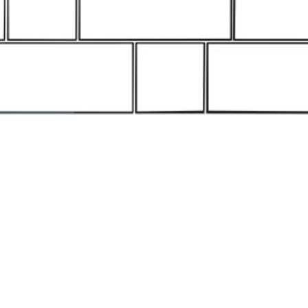
млен(-а) и