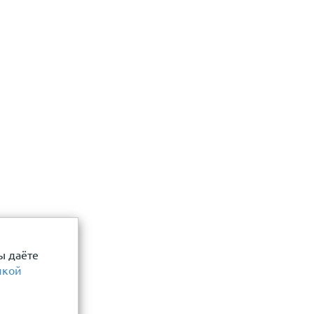
 даю согласие
Отправить
ы даёте
икой