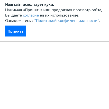
Наш сайт использует куки.
Нажимая «Принять» или продолжая просмотр сайта,
Вы даёте
согласие
на их использование.
Ознакомьтесь с
"Политикой конфиденциальности"
.
Принять
Каталог
Кровля кровельная система
Фасад
Ограждения заборы
Черный металлопрокат
Утеплители гидро пароизоляция
Водосточные системы
Показать больше