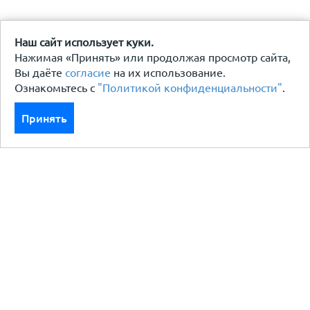
Наш сайт использует куки.
Нажимая «Принять» или продолжая просмотр сайта,
Вы даёте
согласие
на их использование.
Ознакомьтесь с
"Политикой конфиденциальности"
.
Принять
Каталог
Кровля кровельная система
Фасад
Ограждения заборы
Черный металлопрокат
Утеплители гидро пароизоляция
Водосточные системы