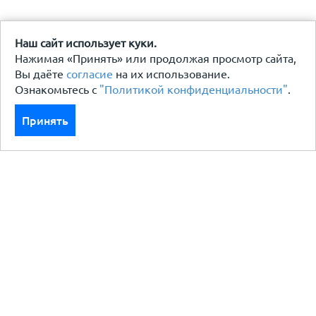
Наш сайт использует куки.
Нажимая «Принять» или продолжая просмотр сайта,
Вы даёте
согласие
на их использование.
Ознакомьтесь с
"Политикой конфиденциальности"
.
Принять
Каталог
Кровля кровельная система
Фасад
Ограждения заборы
Черный металлопрокат
Утеплители гидро пароизоляция
Водосточные системы