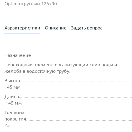
Optima круглый 125х90
Характеристики
Описание
Задать вопрос
Назначение
Переходный элемент, организующий слив воды из
желоба в водосточную трубу.
Высота.................................................................................................
145 мм
Длина..................................................................................................
.145 мм
Толщина
покрытия.............................................................................................
25