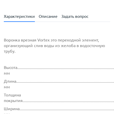
Характеристики
Описание
Задать вопрос
Воронка врезная Vortex это переходной элемент,
организующий слив воды из желоба в водосточную
трубу.
Высота................................................................................................
мм
Длина................................................................................................
мм
Толщина
покрытия...........................................................................................
Ширина..............................................................................................