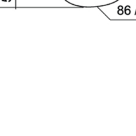
млен(-а) и