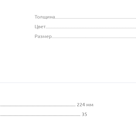
Толщина
Цвет
Размер
................................................................ 224 мм
............................................................ 35