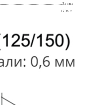
...............................................................35 мм
..................................................................170мм