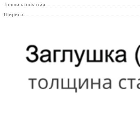
Толщина покртия...............................................................................
Ширина............................................................................................