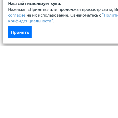
Наш сайт использует куки.
Нажимая «Принять» или продолжая просмотр сайта, В
согласие
на их использование. Ознакомьтесь с
"Полит
конфиденциальности"
.
Принять
Каталог
Услуги
Кровля кровельная система
Бесплатный 
Фасад
Доставка
Ограждения заборы
Монтаж кров
Черный металлопрокат
Условия хра
Утеплители гидро пароизоляция
Резка метал
Водосточные системы
Кредит