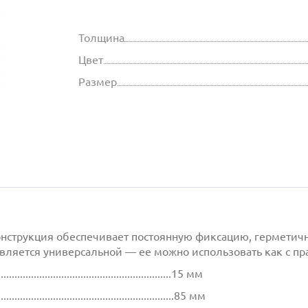
Толщина
Цвет
Размер
онструкция обеспечивает постоянную фиксацию, герметич
яется универсальной — ее можно использовать как с прав
................................................................15 мм
.................................................................85 мм