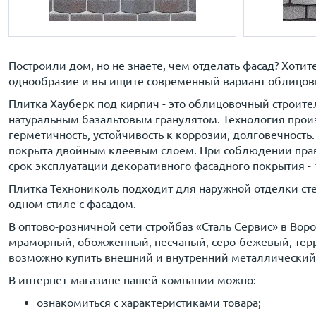
Построили дом, но не знаете, чем отделать фасад? Хоти
однообразие и вы ищите современный вариант облицовки
Плитка Хауберк под кирпич - это облицовочный строител
натуральным базальтовым гранулятом. Технология произ
герметичность, устойчивость к коррозии, долговечность.
покрыта двойным клеевым слоем. При соблюдении правил
срок эксплуатации декоративного фасадного покрытия - 1
Плитка Технониколь подходит для наружной отделки ст
одном стиле с фасадом.
В оптово-розничной сети стройбаз «Сталь Сервис» в В
мраморный, обожженный, песчаный, серо-бежевый, террак
возможно купить внешний и внутренний металлический 
В интернет-магазине нашей компании можно:
ознакомиться с характеристиками товара;