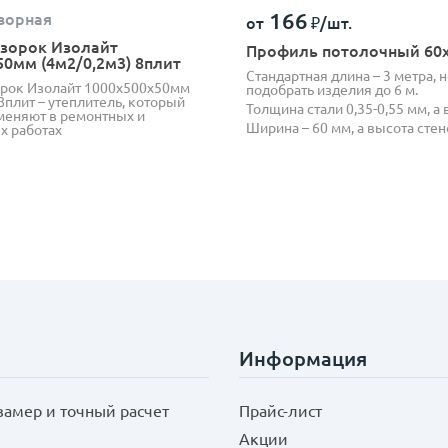
166
ворная
от
₽/шт.
зорок Изолайт
Профиль потолочный 60
50мм (4м2/0,2м3) 8плит
Стандартная длина – 3 метра, 
рок Изолайт 1000х500х50мм
подобрать изделия до 6 м.
8плит – утеплитель, который
Толщина стали 0,35-0,55 мм, а в
еняют в ремонтных и
Ширина – 60 мм, а высота стен
х работах
Информация
замер и точный расчет
Прайс-лист
Акции