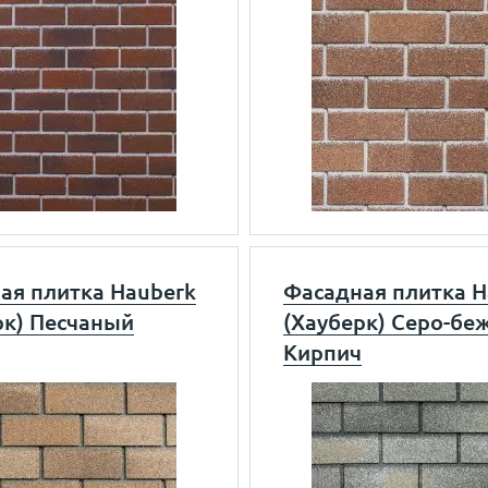
ая плитка Hauberk
Фасадная плитка H
рк) Песчаный
(Хауберк) Серо-бе
Кирпич