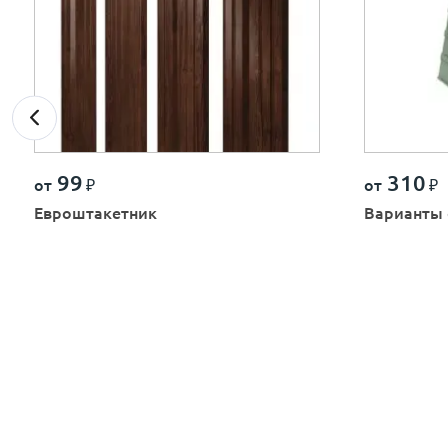
99
310
от
₽
от
₽
Евроштакетник
Варианты 