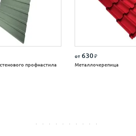
630
от
₽
стенового профнастила
Металлочерепица