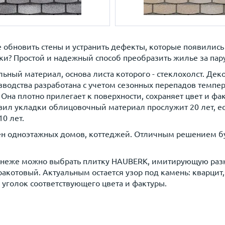
те обновить стены и устранить дефекты, которые появилис
? Простой и надежный способ преобразить жилье за пару-
ьный материал, основа листа которого - стеклохолст. Де
водства разработана с учетом сезонных перепадов темпе
 Она плотно прилегает к поверхности, сохраняет цвет и ф
 укладки облицовочный материал прослужит 20 лет, если 
0 лет.
ен одноэтажных домов, коттеджей. Отличным решением бу
оронеже можно выбрать плитку HAUBERK, имитирующую разн
отовый. Актуальным остается узор под камень: кварцит, 
уголок соответствующего цвета и фактуры.