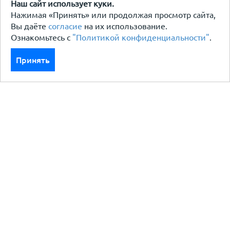
Наш сайт использует куки.
Нажимая «Принять» или продолжая просмотр сайта,
Вы даёте
согласие
на их использование.
Ознакомьтесь с
"Политикой конфиденциальности"
.
Принять
Каталог
Кровля кровельная система
Фасад
Ограждения заборы
Черный металлопрокат
Утеплители гидро пароизоляция
Водосточные системы
Показать больше