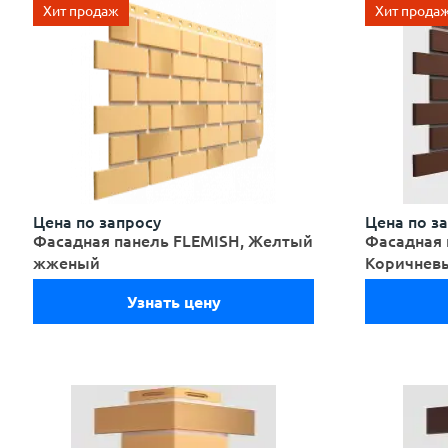
Новинка
Хит продаж
Новинка
Хит прода
Цена по запросу
Цена по з
Фасадная панель FLEMISH, Желтый
Фасадная 
жженый
Коричнев
Узнать цену