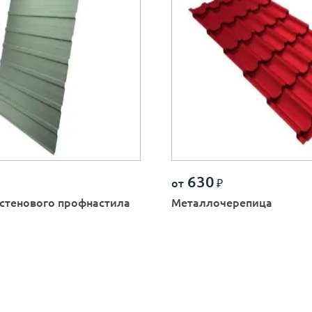
630
от
₽
стенового профнастила
Металлочерепица