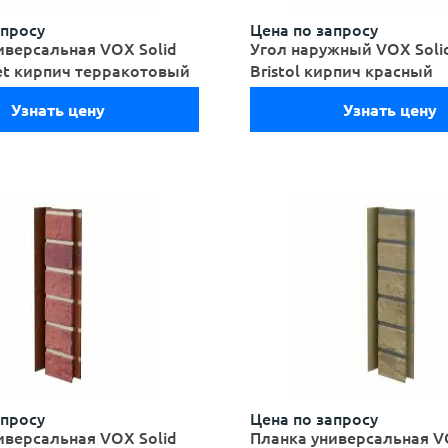
апросу
Цена по запросу
иверсальная VOX Solid
Угол наружный VOX Solid
set кирпич терракотовый
Bristol кирпич красный
Узнать цену
Узнать цену
апросу
Цена по запросу
иверсальная VOX Solid
Планка универсальная V