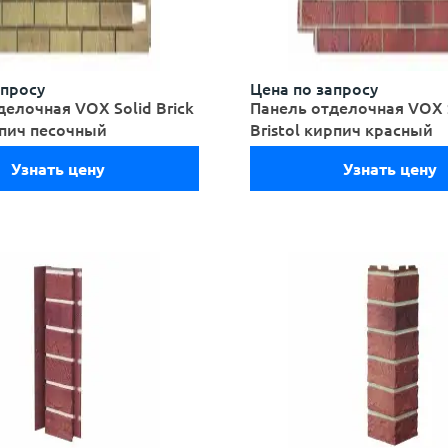
апросу
Цена по запросу
делочная VOX Solid Brick
Панель отделочная VOX S
рпич песочный
Bristol кирпич красный
Узнать цену
Узнать цену