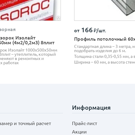
166
ворная
от
₽/шт.
зорок Изолайт
Профиль потолочный 60
50мм (4м2/0,2м3) 8плит
Стандартная длина – 3 метра, 
рок Изолайт 1000х500х50мм
подобрать изделия до 6 м.
8плит – утеплитель, который
Толщина стали 0,35-0,55 мм, а в
еняют в ремонтных и
Ширина – 60 мм, а высота стен
х работах
Информация
замер и точный расчет
Прайс-лист
Акции