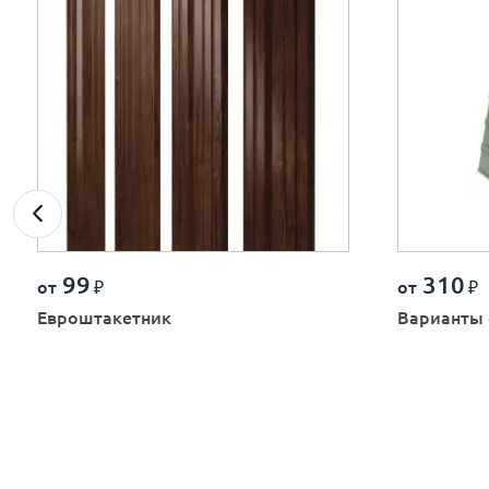
99
310
от
₽
от
₽
Евроштакетник
Варианты 