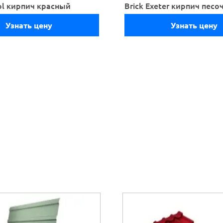
tol кирпич красный
Brick Exeter кирпич пес
Узнать цену
Узнать цену