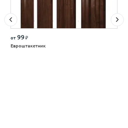
99
от
₽
Евроштакетник